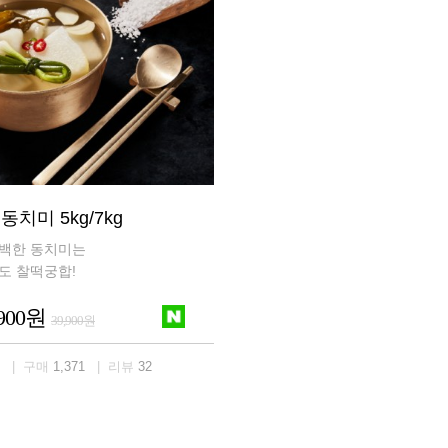
치미 5kg/7kg
백한 동치미는
도 찰떡궁합!
,900원
39,900원
| 구매
1,371
| 리뷰
32