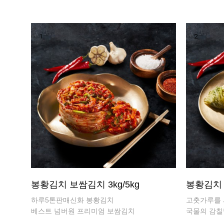
1
2
봉황김치 보쌈김치 3kg/5kg
봉황김치 백
하루5톤판매신화 봉황김치
고춧가루를 
베스트 넘버원 프리미엄 보쌈김치
국물의 감칠