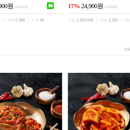
,900원
17%
24,900원
39,900원
29,900원
| 구매
2,098
| 리뷰
68
조회
1,018,549
| 구매
1,383
| 리
신