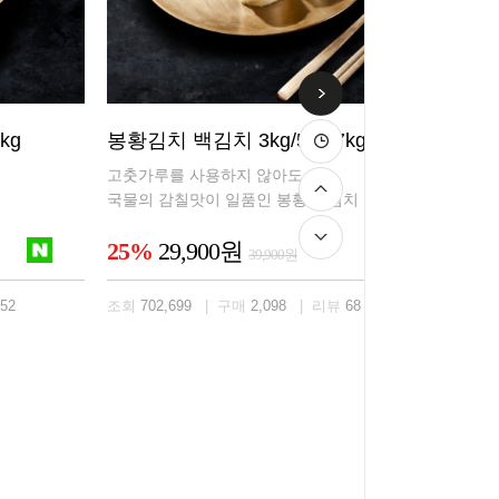
kg
봉황김치 백김치 3kg/5kg/7kg/10kg
고춧가루를 사용하지 않아도
국물의 감칠맛이 일품인 봉황 백김치
25%
29,900원
39,900원
52
조회
702,699
| 구매
2,098
| 리뷰
68