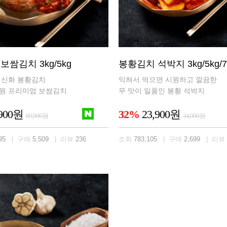
보쌈김치 3kg/5kg
봉황김치 석박지 3kg/5kg/7
매신화 봉황김치
익혀서 먹으면 시원하고 깔끔한
원 프리미엄 보쌈김치
무 맛이 일품인 봉황 석박지
,900원
32%
23,900원
69,900원
34,900원
95
| 구매
5,509
| 리뷰
236
조회
783,105
| 구매
2,699
| 리뷰