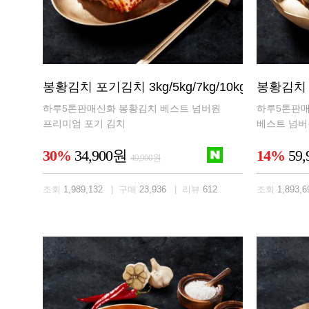
봉황김치 포기김치 3kg/5kg/7kg/10kg
봉황김치 
하루5톤판매신화 봉황김치 베스트 넘버원
하루5톤판
프리미엄 포기 김치
베스트 넘버
30%
34,900원
14%
59
49,900원
조회
1,989,132
| 구매
23,936
| 리뷰
612
조회
1,893,6