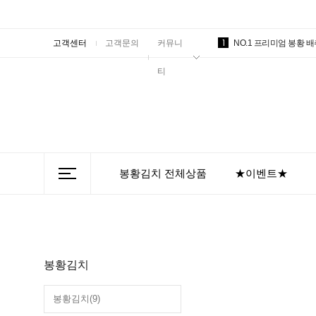
1
고객센터
고객문의
커뮤니
NO.1 프리미엄 봉황 
티
봉황김치 전체상품
★이벤트★
봉황김치
봉황김치(9)