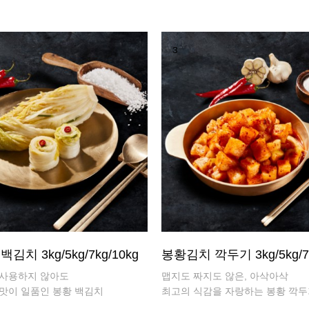
3
김치 3kg/5kg/7kg/10kg
봉황김치 깍두기 3kg/5kg/7
사용하지 않아도
맵지도 짜지도 않은, 아삭아삭
맛이 일품인 봉황 백김치
최고의 식감을 자랑하는 봉황 깍