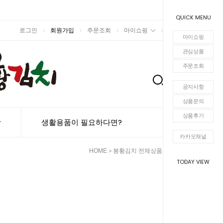
QUICK MENU
로그인
회원가입
주문조회
마이쇼핑
장바구니
마이쇼핑
관심상품
주문조회
0
공지사항
상품문의
상품후기
항
생활용품이 필요하다면?
카카오채널
HOME
봉황김치 전체상품
봉황김치
>
>
TODAY VIEW