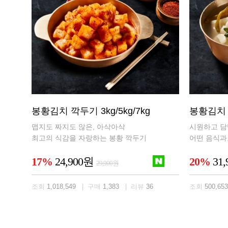
봉황김치 깍두기 3kg/5kg/7kg
봉황김치 동
맵지도 짜지도 않은, 아삭아삭
시원하고 담
최고의 식감을 자랑하는 봉황 깍두기
어떤 음식과
17%
24,900원
20%
31
29,900원
조회
1,018,549
| 구매
1,383
| 리뷰
36
조회
500,653