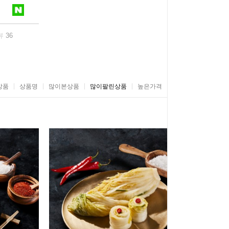
뷰
36
상품
상품명
많이본상품
많이팔린상품
높은가격
낮은가격