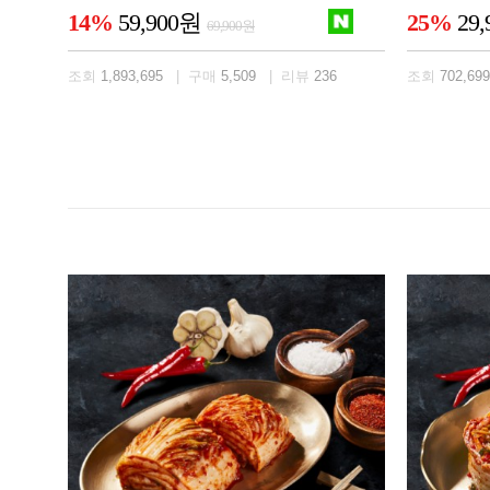
14%
59,900원
25%
29
69,900원
조회
1,893,695
| 구매
5,509
| 리뷰
236
조회
702,699