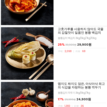
고춧가루를 사용하지 않아도 국물
의 감칠맛이 일품인 봉황 백김치
봉황김치 백김치 3kg/5kg/7kg/10kg
25%
29,900원
39,900원
구매 :
2,098
｜ 리뷰 :
68
맵지도 짜지도 않은, 아삭아삭 최고
의 식감을 자랑하는 봉황 깍두기
봉황김치 깍두기 3kg/5kg/7kg
17%
24,900원
29,900원
구매 :
1,383
｜ 리뷰 :
36