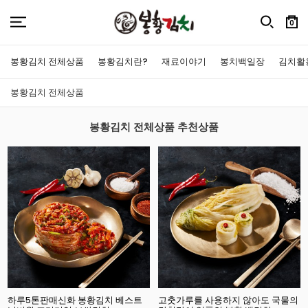
0
봉황김치 전체상품
봉황김치란?
재료이야기
봉치백일장
김치활
봉황김치 전체상품
봉황김치 전체상품 추천상품
하루5톤판매신화 봉황김치 베스트
고춧가루를 사용하지 않아도 국물의