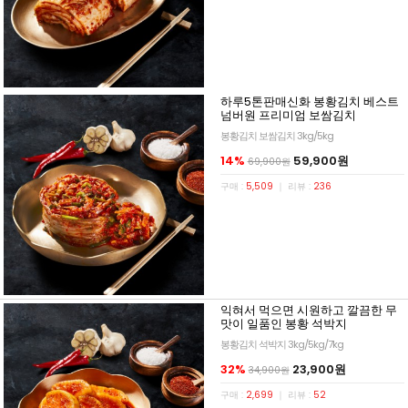
하루5톤판매신화 봉황김치 베스트
넘버원 프리미엄 보쌈김치
봉황김치 보쌈김치 3kg/5kg
14%
59,900원
69,900원
구매 :
5,509
｜ 리뷰 :
236
익혀서 먹으면 시원하고 깔끔한 무
맛이 일품인 봉황 석박지
봉황김치 석박지 3kg/5kg/7kg
32%
23,900원
34,900원
구매 :
2,699
｜ 리뷰 :
52