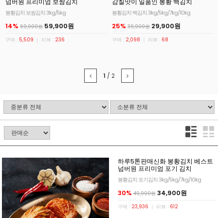
넘버원 프리미엄 보쌈김치
감칠맛이 일품인 봉황 백김치
봉황김치 보쌈김치 3kg/5kg
봉황김치 백김치 3kg/5kg/7kg/10kg
14%
59,900원
25%
29,900원
69,900원
39,900원
구매 :
5,509
｜ 리뷰 :
236
구매 :
2,098
｜ 리뷰 :
68
1
/
2
하루5톤판매신화 봉황김치 베스트
넘버원 프리미엄 포기 김치
봉황김치 포기김치 3kg/5kg/7kg/10kg
30%
34,900원
49,900원
구매 :
23,936
｜ 리뷰 :
612