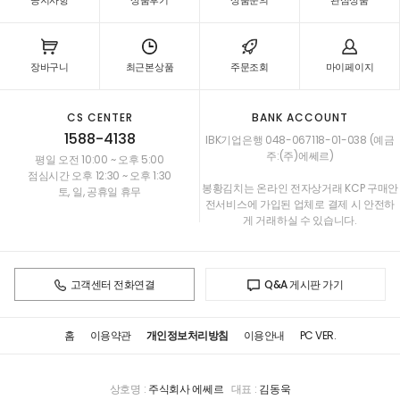
공지사항
상품후기
상품문의
관심상품
장바구니
최근본상품
주문조회
마이페이지
CS CENTER
BANK ACCOUNT
1588-4138
IBK기업은행 048-067118-01-038 (예금
주:(주)에쎄르)
평일 오전 10:00 ~ 오후 5:00
점심시간 오후 12:30 ~ 오후 1:30
봉황김치는 온라인 전자상거래 KCP 구매안
토, 일, 공휴일 휴무
전서비스에 가입된 업체로 결제 시 안전하
게 거래하실 수 있습니다.
고객센터 전화연결
Q&A 게시판 가기
홈
이용약관
개인정보처리방침
이용안내
PC VER.
상호명 :
주식회사 에쎄르
대표 :
김동욱