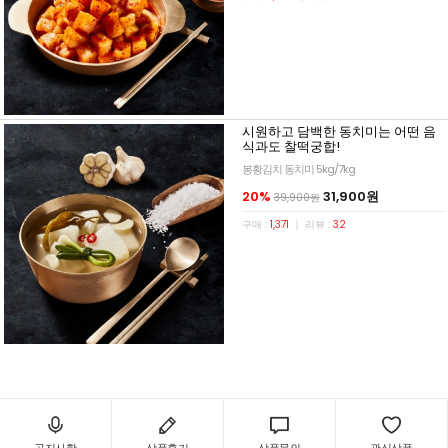
시원하고 담백한 동치미는 어떤 음
식과도 찰떡궁합!
봉황김치 동치미 5kg/7kg
20%
31,900원
39,900원
구매 :
1,371
｜ 리뷰 :
32